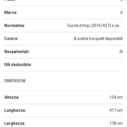
Marce:
6
Normativa:
Euro6.d tmp (2016/427) e seguenti
Colore:
A scelta tra quelli disponibili
Neopatentati:
SI
IVA deducibile:
DIMENSIONI
Altezza:
154 cm
Lunghezza:
417 cm
Larghezza:
178 cm