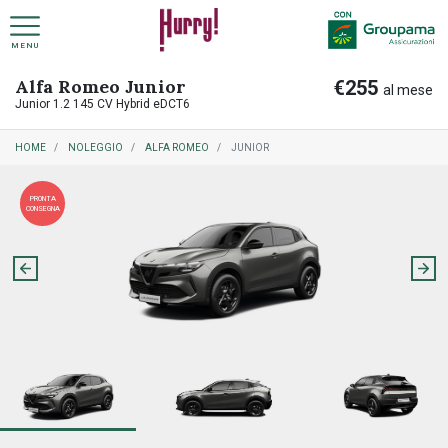
MENU
Alfa Romeo Junior
€255
NOLEGGIO A LUNGO TERMINE PRIVATI
COME FUNZIONA NOLEGGIO A LUNGO TERMINE
al mese
Junior 1.2 145 CV Hybrid eDCT6
HOME
NOLEGGIO
ALFA ROMEO
JUNIOR
NOLEGGIO A LUNGO TERMINE AZIENDE
COME FUNZIONA RITIRO USATO
PRONTA
CONSEGNA
PREASSEGNAZIONE