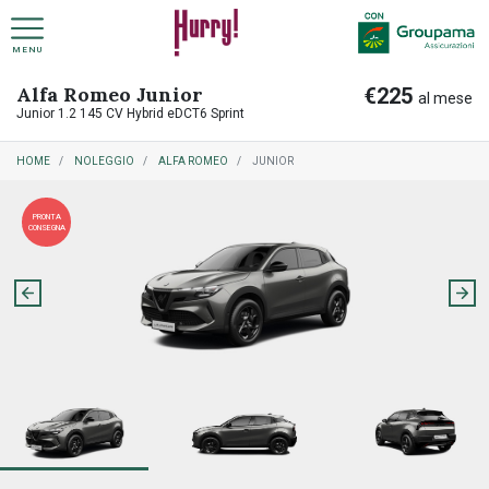
MENU
Alfa Romeo Junior
€225
NOLEGGIO A LUNGO TERMINE PRIVATI
COME FUNZIONA NOLEGGIO A LUNGO TERMINE
al mese
Junior 1.2 145 CV Hybrid eDCT6 Sprint
HOME
NOLEGGIO
ALFA ROMEO
JUNIOR
NOLEGGIO A LUNGO TERMINE AZIENDE
COME FUNZIONA RITIRO USATO
PRONTA
CONSEGNA
PREASSEGNAZIONE