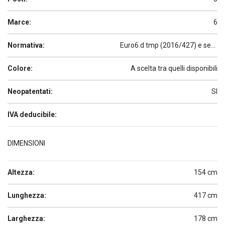
Marce:
6
Normativa:
Euro6.d tmp (2016/427) e seguenti
Colore:
A scelta tra quelli disponibili
Neopatentati:
SI
IVA deducibile:
DIMENSIONI
Altezza:
154 cm
Lunghezza:
417 cm
Larghezza:
178 cm