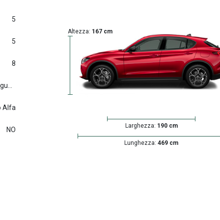
5
Altezza:
167 cm
5
8
Euro6.d tmp (2016/427) e seguenti
 Alfa
Larghezza:
190 cm
NO
Lunghezza:
469 cm