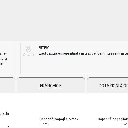
RITIRO
mane
L’auto potrà essere ritirata in uno dei centri presenti in tut
ttura
 in
I
FRANCHIGIE
DOTAZIONI & O
trada
Capacità bagagliaio max:
Capacità bagagliai
0 dm3
52
-