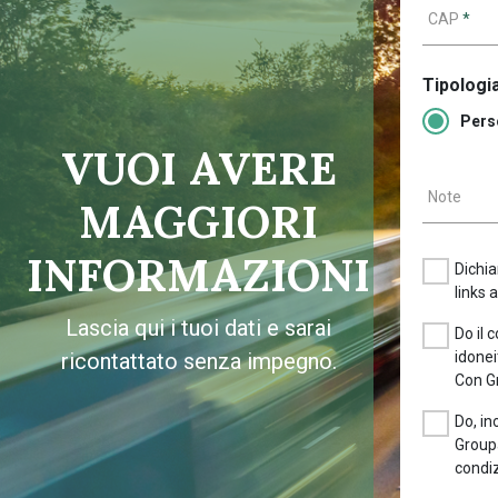
CAP
*
Tipologia
Pers
VUOI AVERE
Note
MAGGIORI
INFORMAZIONI
Dichia
links 
Lascia qui i tuoi dati e sarai
Do il 
ricontattato senza impegno.
idonei
Con G
Do, in
Groupa
condiz