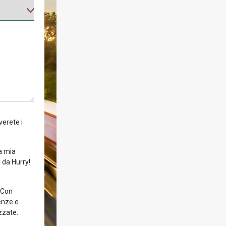
verete i
la mia
 da Hurry!
! Con
enze e
zzate.