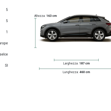
5
Altezza:
163 cm
5
1
urope
 selce
Larghezza:
187 cm
SI
Lunghezza:
460 cm