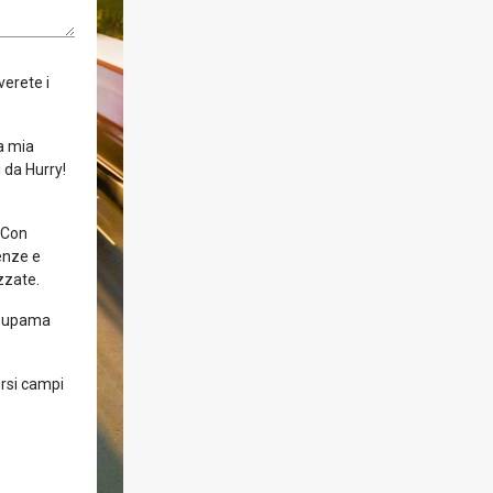
verete i
la mia
 da Hurry!
! Con
enze e
zzate.
Groupama
ersi campi