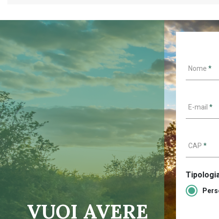
Nome
*
E-mail
*
CAP
*
Tipologia
Pers
VUOI AVERE