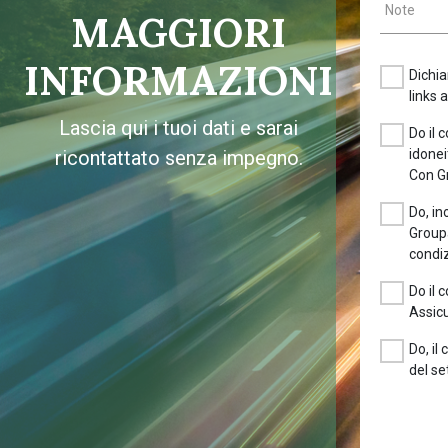
Note
MAGGIORI
INFORMAZIONI
Dichia
links 
Lascia qui i tuoi dati e sarai
Do il 
ricontattato senza impegno.
idonei
Con G
Do, in
Groupa
condiz
Do il 
Assicu
Do, il
del se