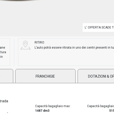
L' OFFERTA SCADE T
RITIRO
mane
L’auto potrà essere ritirata in uno dei centri presenti in tut
ttura
 in
I
FRANCHIGIE
DOTAZIONI & O
trada
Capacità bagagliaio max:
Capacità bagagliai
1487 dm3
51
-