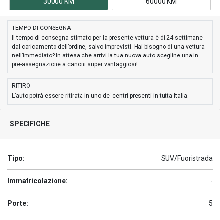
30000 KM
60000 KM
TEMPO DI CONSEGNA
Il tempo di consegna stimato per la presente vettura è di 24 settimane
dal caricamento dell’ordine, salvo imprevisti. Hai bisogno di una vettura
nell’immediato? In attesa che arrivi la tua nuova auto scegline una in
pre-assegnazione a canoni super vantaggiosi!
RITIRO
L’auto potrà essere ritirata in uno dei centri presenti in tutta Italia.
SPECIFICHE
Tipo:
SUV/Fuoristrada
Immatricolazione:
-
Porte:
5