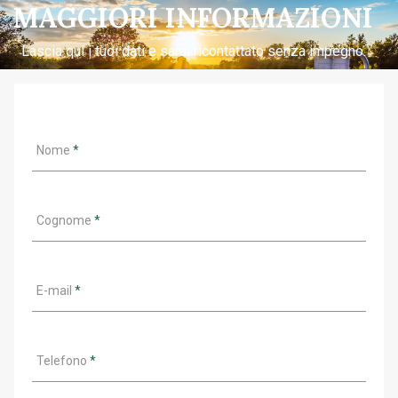
MAGGIORI INFORMAZIONI
Lascia qui i tuoi dati e sarai ricontattato senza impegno.
Nome
*
Cognome
*
E-mail
*
Telefono
*