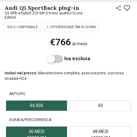
Audi Q5 SportBack plug-in
Q5 SPB e-hybrid 220 kW S tronic quattro S Line
Edition
SOLO 1 DISPONIBILE
L' OFFERTA SCADE TRA 35 GIORNI
€766
al mese
Iva esclusa
Inclusi nel prezzo:
Manutenzione completa, assicurazione, soccorso
stradale H24
ANTICIPO:
€6.000
€0
DURATA/PERCORRENZA:
36 MESI
48 MESI