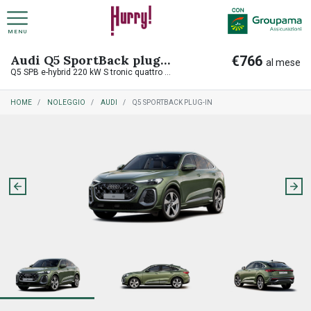
MENU
Audi Q5 SportBack plug-in
€766
NOLEGGIO A LUNGO TERMINE PRIVATI
COME FUNZIONA NOLEGGIO A LUNGO TERMINE
al mese
Q5 SPB e-hybrid 220 kW S tronic quattro S Line Edition
HOME
NOLEGGIO
AUDI
Q5 SPORTBACK PLUG-IN
NOLEGGIO A LUNGO TERMINE AZIENDE
COME FUNZIONA RITIRO USATO
PREASSEGNAZIONE