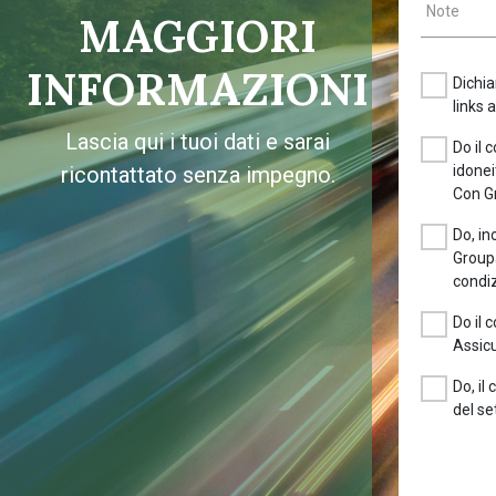
Note
MAGGIORI
INFORMAZIONI
Dichia
links 
Lascia qui i tuoi dati e sarai
Do il 
ricontattato senza impegno.
idonei
Con G
Do, in
Groupa
condiz
Do il 
Assicu
Do, il
del se