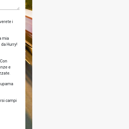
verete i
la mia
 da Hurry!
! Con
enze e
zzate.
Groupama
ersi campi