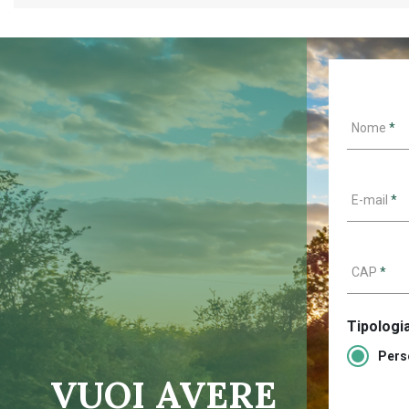
Nome
*
E-mail
*
CAP
*
Tipologia
Pers
VUOI AVERE