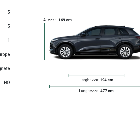
5
Altezza:
169 cm
5
1
urope
gnete
Larghezza:
194 cm
NO
Lunghezza:
477 cm