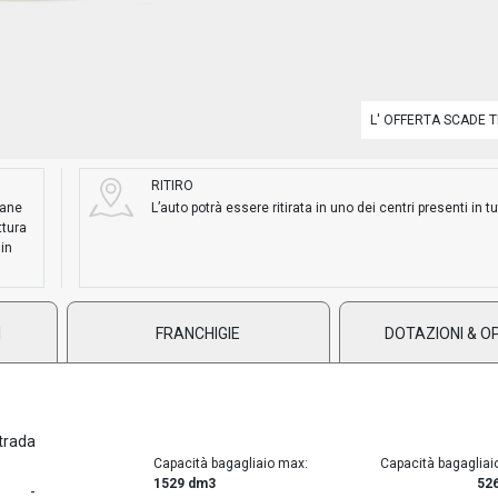
L' OFFERTA SCADE T
RITIRO
mane
L’auto potrà essere ritirata in uno dei centri presenti in tut
ttura
 in
I
FRANCHIGIE
DOTAZIONI & O
trada
Capacità bagagliaio max:
Capacità bagagliai
1529 dm3
52
-