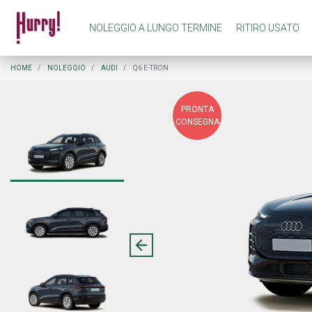
NOLEGGIO A LUNGO TERMINE
RITIRO USATO
NOLEGGIO A LUNGO TERMINE PRIVATI
COME FUNZIONA NOLEGGIO A LUNGO TERMINE
HOME
NOLEGGIO
AUDI
Q6 E-TRON
PRONTA
NOLEGGIO A LUNGO TERMINE AZIENDE
COME FUNZIONA RITIRO USATO
CONSEGNA
PREASSEGNAZIONE