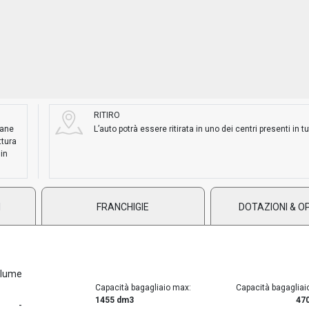
RITIRO
mane
L’auto potrà essere ritirata in uno dei centri presenti in tut
ttura
 in
I
FRANCHIGIE
DOTAZIONI & O
lume
Capacità bagagliaio max:
Capacità bagagliai
1455 dm3
47
-