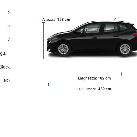
5
Altezza:
158 cm
5
7
Euro6.d tmp (2016/427) e seguenti
 Black
Larghezza:
182 cm
NO
Lunghezza:
439 cm