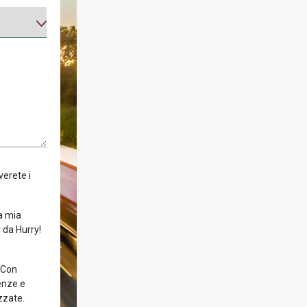
verete i
la mia
 da Hurry!
! Con
enze e
zzate.