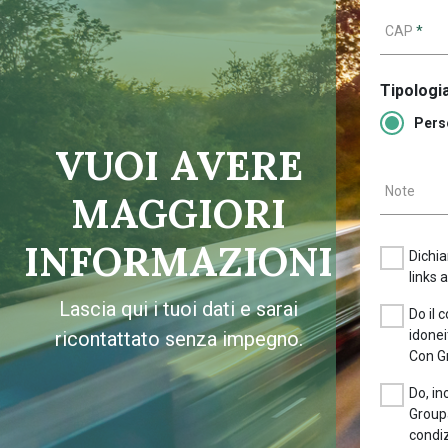
CAP
*
Tipologia
Pers
VUOI AVERE
Note
MAGGIORI
INFORMAZIONI
Dichia
links 
Lascia qui i tuoi dati e sarai
Do il 
ricontattato senza impegno.
idonei
Con G
Do, in
Groupa
condiz