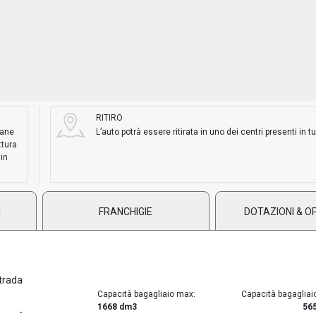
RITIRO
mane
L’auto potrà essere ritirata in uno dei centri presenti in tut
ttura
 in
I
FRANCHIGIE
DOTAZIONI & O
trada
Capacità bagagliaio max:
Capacità bagagliai
1668 dm3
56
-