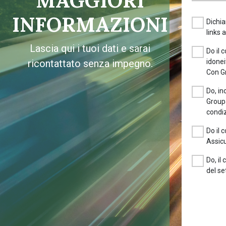
MAGGIORI
INFORMAZIONI
Dichia
links 
Lascia qui i tuoi dati e sarai
Do il 
ricontattato senza impegno.
idonei
Con G
Do, in
Groupa
condiz
Do il 
Assicu
Do, il
del se