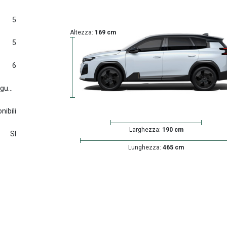
5
Altezza:
169 cm
5
6
Euro6.d tmp (2016/427) e seguenti
nibili
Larghezza:
190 cm
SI
Lunghezza:
465 cm