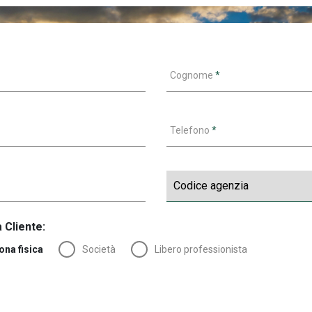
Cognome
*
Telefono
*
 Cliente:
ona fisica
Società
Libero professionista