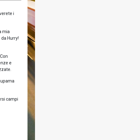
verete i
la mia
 da Hurry!
! Con
enze e
zzate.
Groupama
ersi campi