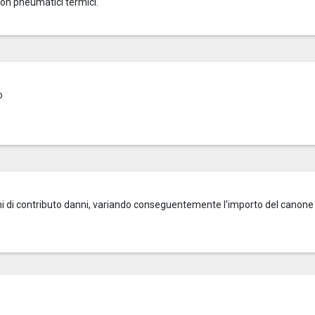
con pneumatici termici.
o
zioni di contributo danni, variando conseguentemente l'importo del canone