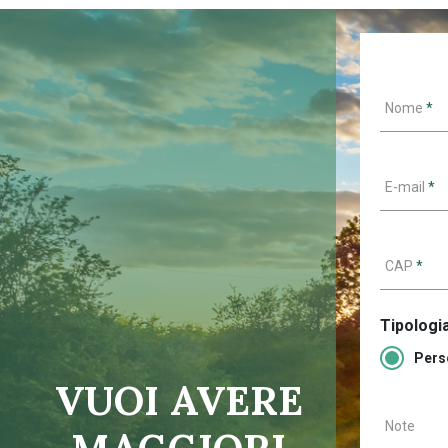
Nome
*
E-mail
*
CAP
*
Tipologia
Pers
VUOI AVERE
Note