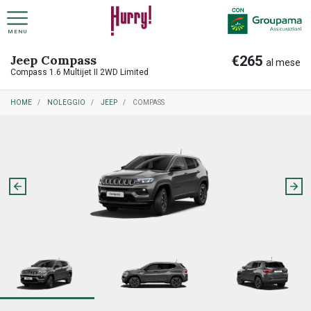
MENU
Jeep Compass
€265
NOLEGGIO A LUNGO TERMINE PRIVATI
COME FUNZIONA NOLEGGIO A LUNGO TERMINE
al mese
Compass 1.6 Multijet II 2WD Limited
HOME
NOLEGGIO
JEEP
COMPASS
NOLEGGIO A LUNGO TERMINE AZIENDE
COME FUNZIONA RITIRO USATO
PREASSEGNAZIONE