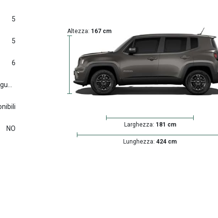
5
Altezza:
167 cm
5
6
Euro6.d tmp (2016/427) e seguenti
nibili
Larghezza:
181 cm
NO
Lunghezza:
424 cm