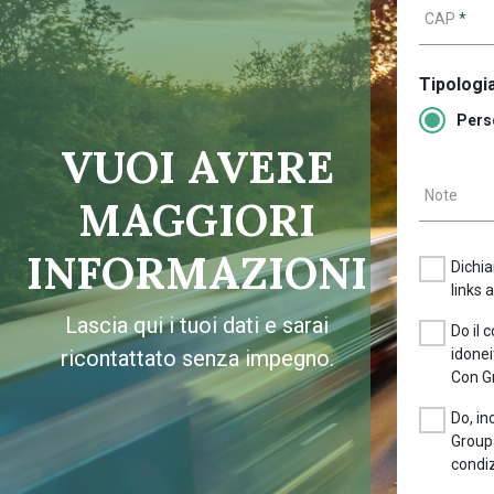
CAP
*
Tipologia
Pers
VUOI AVERE
Note
MAGGIORI
INFORMAZIONI
Dichia
links 
Lascia qui i tuoi dati e sarai
Do il 
ricontattato senza impegno.
idonei
Con G
Do, in
Groupa
condiz