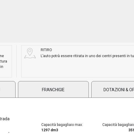
RITIRO
ane
L’auto potrà essere ritirata in uno dei centri presenti in tut
ttura
 in
I
FRANCHIGIE
DOTAZIONI & O
trada
Capacità bagagliaio max:
Capacità bagagliai
1297 dm3
35
-