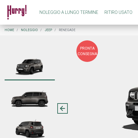
NOLEGGIO A LUNGO TERMINE
RITIRO USATO
NOLEGGIO A LUNGO TERMINE PRIVATI
COME FUNZIONA NOLEGGIO A LUNGO TERMINE
HOME
NOLEGGIO
JEEP
RENEGADE
PRONTA
NOLEGGIO A LUNGO TERMINE AZIENDE
COME FUNZIONA RITIRO USATO
CONSEGNA
PREASSEGNAZIONE