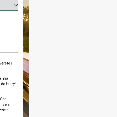
verete i
la mia
 da Hurry!
! Con
enze e
zzate.