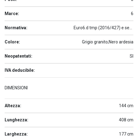
Marce:
6
Normativa:
Euro6.d tmp (2016/427) e seguenti
Colore:
Grigio granito;Nero ardesia
Neopatentati:
SI
IVA deducibile:
DIMENSIONI
Altezza:
144 cm
Lunghezza:
408 cm
Larghezza:
177 cm