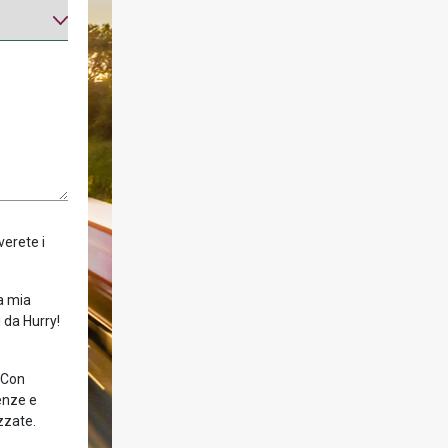
verete i
la mia
 da Hurry!
! Con
enze e
zzate.