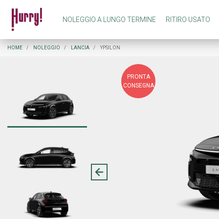
NOLEGGIO A LUNGO TERMINE
RITIRO USATO
NOLEGGIO A LUNGO TERMINE PRIVATI
COME FUNZIONA NOLEGGIO A LUNGO TERMINE
HOME
NOLEGGIO
LANCIA
YPSILON
PRONTA
NOLEGGIO A LUNGO TERMINE AZIENDE
COME FUNZIONA RITIRO USATO
CONSEGNA
PREASSEGNAZIONE