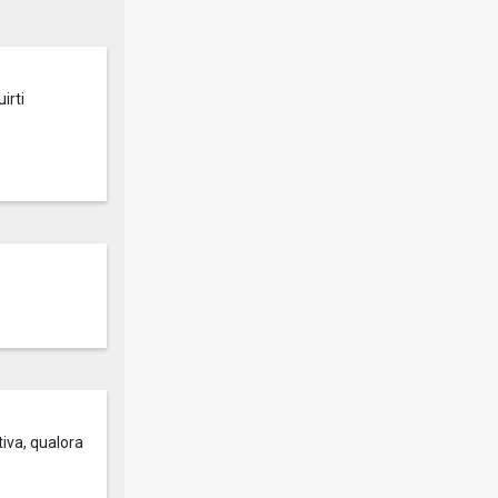
irti
tiva, qualora