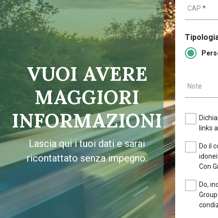
CAP
*
Tipologia
Pers
VUOI AVERE
Note
MAGGIORI
INFORMAZIONI
Dichia
links 
Lascia qui i tuoi dati e sarai
Do il 
ricontattato senza impegno.
idonei
Con G
Do, in
Groupa
condiz