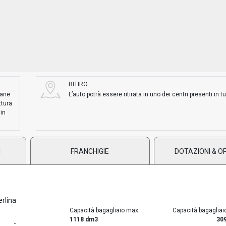
RITIRO
mane
L’auto potrà essere ritirata in uno dei centri presenti in tut
ttura
 in
I
FRANCHIGIE
DOTAZIONI & O
erlina
Capacità bagagliaio max:
Capacità bagagliai
1118 dm3
30
-