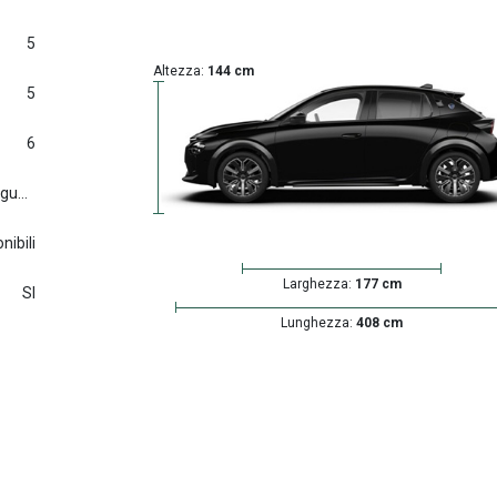
5
Altezza:
144 cm
5
6
Euro6.d tmp (2016/427) e seguenti
nibili
Larghezza:
177 cm
SI
Lunghezza:
408 cm