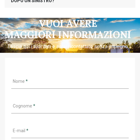
DOPO UN SINISTRO?
VUOI AVERE
MAGGIORI INFORMAZIONI
Lascia qui i tuoi dati e sarai ricontattato senza impegno.
Nome
*
Cognome
*
E-mail
*