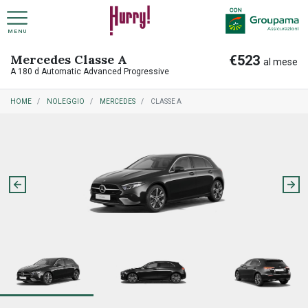
MENU
Mercedes Classe A
€523
NOLEGGIO A LUNGO TERMINE PRIVATI
COME FUNZIONA NOLEGGIO A LUNGO TERMINE
al mese
A 180 d Automatic Advanced Progressive
HOME
NOLEGGIO
MERCEDES
CLASSE A
NOLEGGIO A LUNGO TERMINE AZIENDE
COME FUNZIONA RITIRO USATO
PREASSEGNAZIONE