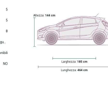
5
Altezza:
144 cm
5
8
Euro6.d tmp (2016/427) e seguenti
nibili
Larghezza:
185 cm
NO
Lunghezza:
464 cm