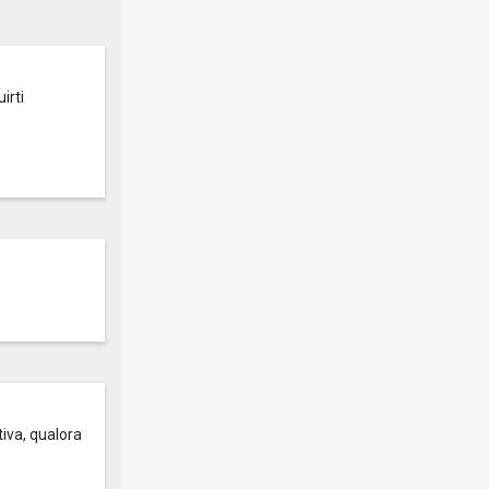
irti
tiva, qualora