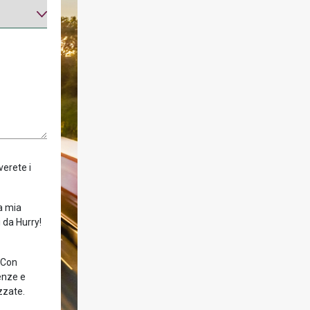
verete i
la mia
 da Hurry!
! Con
enze e
zzate.