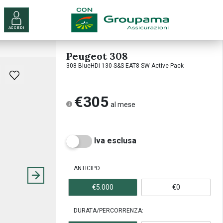
ACCEDI
Peugeot 308
308 BlueHDi 130 S&S EAT8 SW Active Pack
€305
al mese
Iva esclusa
ANTICIPO:
€5.000
€0
DURATA/PERCORRENZA: