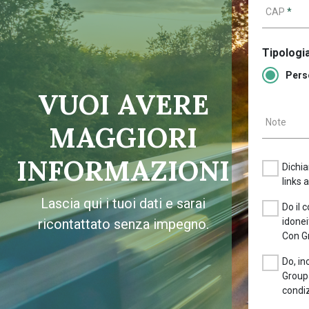
CAP
*
Tipologia
Pers
VUOI AVERE
Note
MAGGIORI
INFORMAZIONI
Dichia
links 
Lascia qui i tuoi dati e sarai
Do il 
ricontattato senza impegno.
idonei
Con G
Do, in
Groupa
condiz