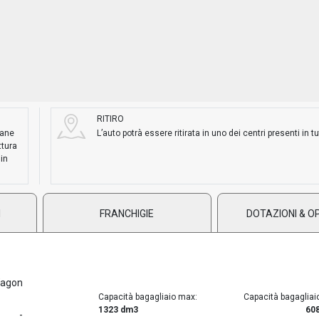
RITIRO
mane
L’auto potrà essere ritirata in uno dei centri presenti in tut
ttura
 in
I
FRANCHIGIE
DOTAZIONI & O
Wagon
Capacità bagagliaio max:
Capacità bagagliai
1323 dm3
60
-