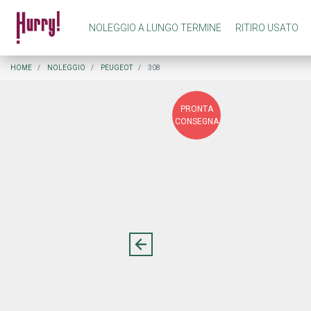
NOLEGGIO A LUNGO TERMINE
RITIRO USATO
NOLEGGIO A LUNGO TERMINE PRIVATI
COME FUNZIONA NOLEGGIO A LUNGO TERMINE
HOME
NOLEGGIO
PEUGEOT
308
PRONTA
NOLEGGIO A LUNGO TERMINE AZIENDE
COME FUNZIONA RITIRO USATO
CONSEGNA
PREASSEGNAZIONE