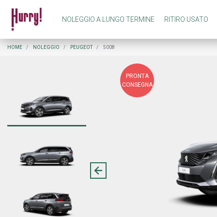
NOLEGGIO A LUNGO TERMINE
RITIRO USATO
NOLEGGIO A LUNGO TERMINE PRIVATI
COME FUNZIONA NOLEGGIO A LUNGO TERMINE
HOME
NOLEGGIO
PEUGEOT
5008
PRONTA
NOLEGGIO A LUNGO TERMINE AZIENDE
COME FUNZIONA RITIRO USATO
CONSEGNA
PREASSEGNAZIONE