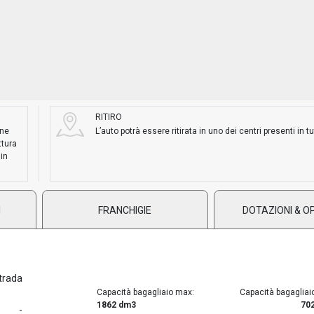
RITIRO
ane
L’auto potrà essere ritirata in uno dei centri presenti in tut
ttura
 in
I
FRANCHIGIE
DOTAZIONI & O
trada
Capacità bagagliaio max:
Capacità bagagliai
1862 dm3
70
-