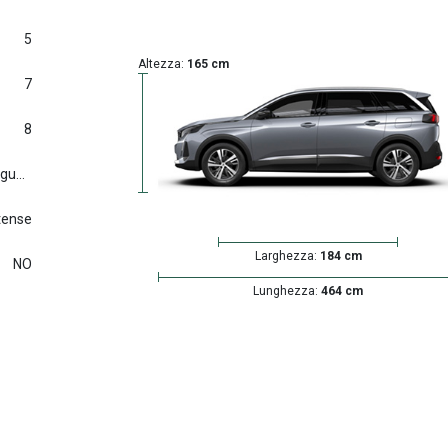
5
Altezza:
165 cm
7
8
Euro6.d tmp (2016/427) e seguenti
tense
Larghezza:
184 cm
NO
Lunghezza:
464 cm