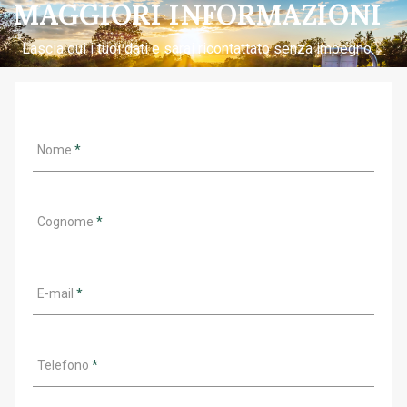
MAGGIORI INFORMAZIONI
Lascia qui i tuoi dati e sarai ricontattato senza impegno.
Nome
*
Cognome
*
E-mail
*
Telefono
*