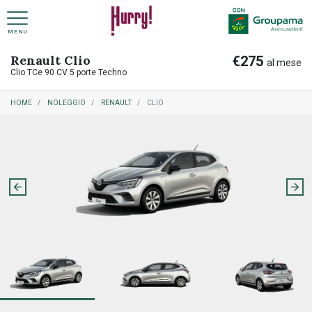
MENU
Renault Clio
€275
NOLEGGIO A LUNGO TERMINE PRIVATI
COME FUNZIONA NOLEGGIO A LUNGO TERMINE
al mese
Clio TCe 90 CV 5 porte Techno
HOME
NOLEGGIO
RENAULT
CLIO
NOLEGGIO A LUNGO TERMINE AZIENDE
COME FUNZIONA RITIRO USATO
PREASSEGNAZIONE