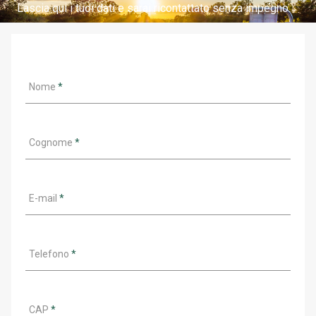
Lascia qui i tuoi dati e sarai ricontattato senza impegno.
Nome
*
Cognome
*
E-mail
*
Telefono
*
CAP
*