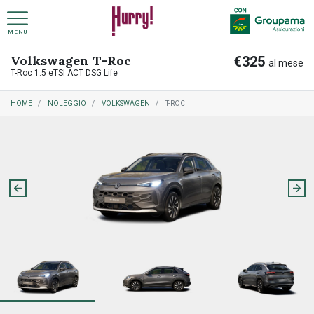
MENU
Volkswagen T-Roc
€325
NOLEGGIO A LUNGO TERMINE PRIVATI
COME FUNZIONA NOLEGGIO A LUNGO TERMINE
al mese
T-Roc 1.5 eTSI ACT DSG Life
HOME
NOLEGGIO
VOLKSWAGEN
T-ROC
NOLEGGIO A LUNGO TERMINE AZIENDE
COME FUNZIONA RITIRO USATO
PREASSEGNAZIONE